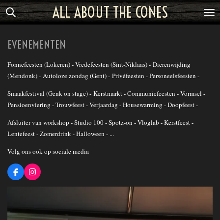
ALL ABOUT THE CONES
Ga
direct
naar
EVENEMENTEN
de
hoofdinhoud
Fonnefeesten (Lokeren) - Vredefeesten (Sint-Niklaas) - Dierenwijding
(Mendonk) - Autoloze zondag (Gent) - Privéfeesten - Personeelsfeesten -
Smaakfestival (Genk on stage) - Kerstmarkt - Communiefeesten - Vormsel -
Pensioenviering - Trouwfeest - Verjaardag - Housewarming - Doopfeest -
Afsluiter van workshop - Studio 100 - Spotz-on - Vloglab - Kerstfeest -
Lentefeest - Zomerdrink - Halloween - ...
Volg ons ook op sociale media
F
I
a
n
c
s
e
t
b
a
o
g
o
r